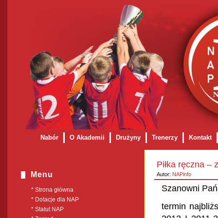
Nabór
O Akademii
Drużyny
Trenerzy
Kontakt
Formularz rejestracyjny na obóz / turniej / kolonię
Dota
Piłka ręczna – 
Menu
Autor:
NAPinfo
Szanowni Pań
* Strona główna
* Dotacje dla NAP
termin najbliż
* Statut NAP