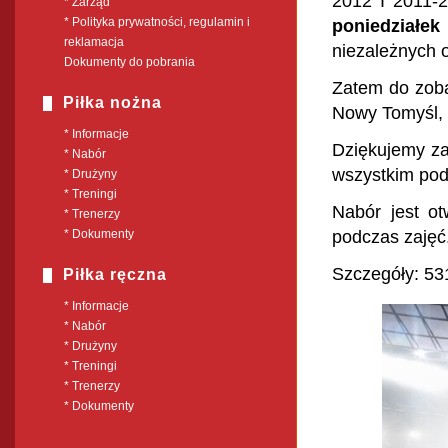
2012 I 2011-
* Zarząd
* Polityka prywatności, regulamin i
poniedziałe
reklamacja
niezależnych 
Dokumenty do pobrania
Zatem do zoba
Piłka nożna
Nowy Tomyśl, 
* Informacje
Dziękujemy za
* Nabór
wszystkim pod
* Drużyny
* Treningi
Nabór jest ot
* Trenerzy
* Dokumenty
podczas zajęć
Szczegóły: 53
Piłka ręczna
* Informacje
* Nabór
* Drużyny
* Treningi
* Trenerzy
* Dokumenty