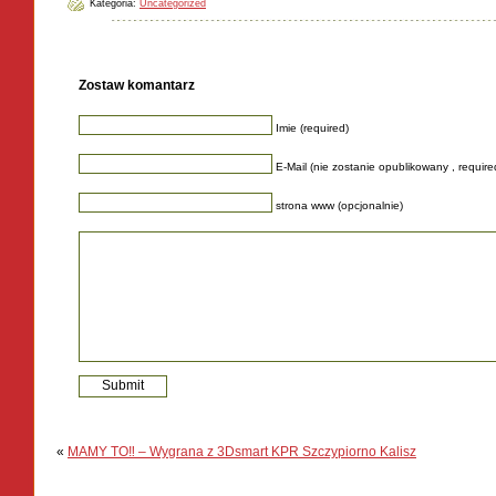
Kategoria:
Uncategorized
Zostaw komantarz
Imie (required)
E-Mail (nie zostanie opublikowany , require
strona www (opcjonalnie)
«
MAMY TO‼️ – Wygrana z 3Dsmart KPR Szczypiorno Kalisz