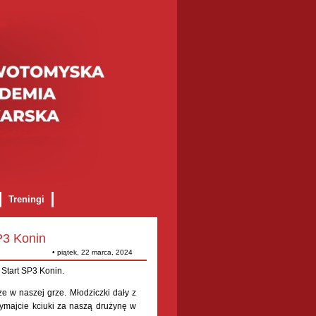
Treningi
lamin świadczenia usługi szkoleniowej
3 Konin
• piątek, 22 marca, 2024
Start SP3 Konin.
e w naszej grze. Młodziczki dały z
ymajcie kciuki za naszą drużynę w