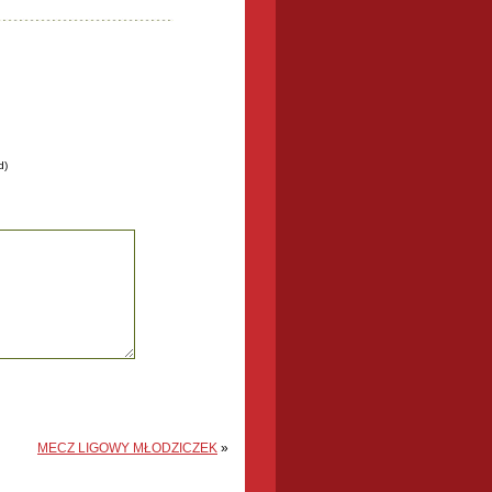
d)
MECZ LIGOWY MŁODZICZEK
»