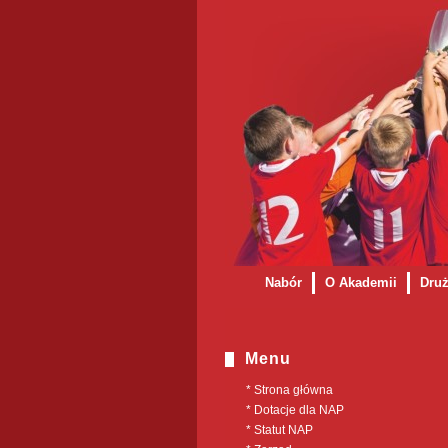
Nabór
O Akademii
Dru
Formularz rejestracyjny na obó
Menu
* Strona główna
* Dotacje dla NAP
* Statut NAP