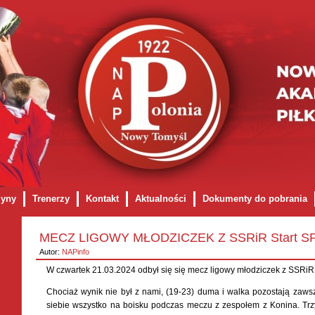
żyny
Trenerzy
Kontakt
Aktualności
Dokumenty do pobrania
z / turniej / kolonię
Dotacje dla NAP
Polityka prywatności i regu
MECZ LIGOWY MŁODZICZEK Z SSRiR Start SP
Autor:
NAPinfo
W czwartek 21.03.2024 odbył się się mecz ligowy młodziczek z SSRiR 
Chociaż wynik nie był z nami, (19-23) duma i walka pozostają zawsz
siebie wszystko na boisku podczas meczu z zespołem z Konina. Trz